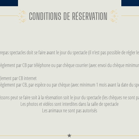
CONDITIONS DE RÉSERVATION
epas spectacles doit se faire avant le jour du spectacle (il n’est pas possible de régler l
 règlement par CB par téléphone ou par chèque courrier (avec envoi du chèque minimum
glement par CB internet
règlement par CB, par espèce ou par chèque (avec minimum 1 mois avant la date du spe
ssons peut se faire soit à la réservation soit le jour du spectacle (les chèques ne sont p
Les photos et vidéos sont interdites dans la salle de spectacle
Les animaux ne sont pas autorisés