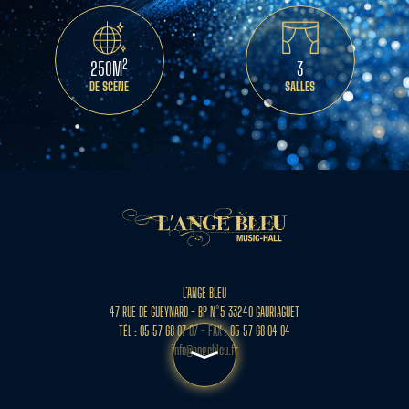
2
250M
3
DE SCÈNE
SALLES
L’ANGE BLEU
47 RUE DE GUEYNARD - BP N°5 33240 GAURIAGUET
TÉL : 05 57 68 07 07 - FAX : 05 57 68 04 04
info@angebleu.fr